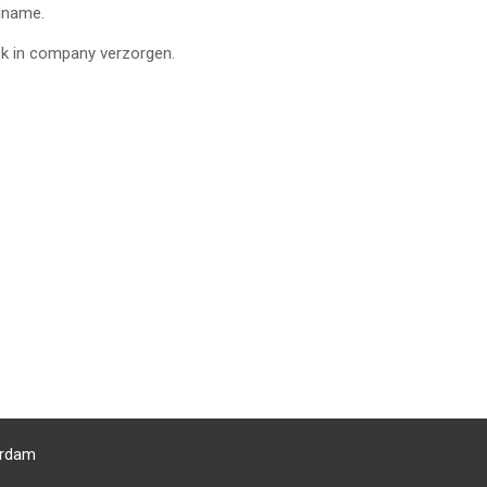
elname.
ook in company verzorgen.
erdam