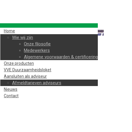
Home
Wie wij zijn
Onze filosofie
Medewerkers
Algemene voorwaarden & certificering
Onze producten
VVE Duurzaamheidsloket
Aansluiten als adviseur
Afmeldtarieven adviseurs
Nieuws
Contact