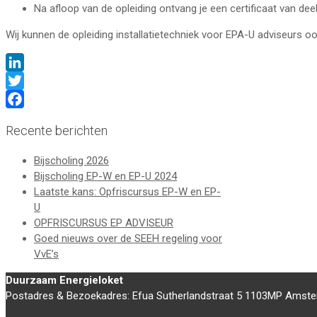
Na afloop van de opleiding ontvang je een certificaat van de
Wij kunnen de opleiding installatietechniek voor EPA-U adviseurs 
LinkedIn
Twitter
Facebook
Recente berichten
Bijscholing 2026
Bijscholing EP-W en EP-U 2024
Laatste kans: Opfriscursus EP-W en EP-
U
OPFRISCURSUS EP ADVISEUR
Goed nieuws over de SEEH regeling voor
VvE’s
Duurzaam Energieloket
Postadres & Bezoekadres: Efua Sutherlandstraat 5 1103MP Amst