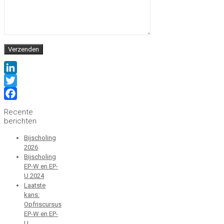
LinkedIn
Twitter
Facebook
Recente
berichten
Bijscholing
2026
Bijscholing
EP-W en EP-
U 2024
Laatste
kans:
Opfriscursus
EP-W en EP-
U