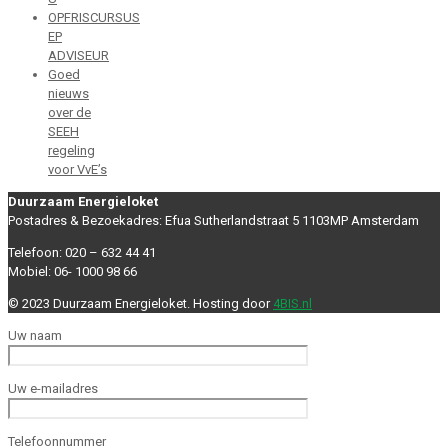
OPFRISCURSUS
EP
ADVISEUR
Goed
nieuws
over de
SEEH
regeling
voor VvE’s
Duurzaam Energieloket
Postadres & Bezoekadres: Efua Sutherlandstraat 5 1103MP Amsterdam
Telefoon: 020 – 632 44 41
Mobiel: 06- 1000 98 66
© 2023 Duurzaam Energieloket. Hosting door
4BIS.nl
Uw naam
Uw e-mailadres
Telefoonnummer