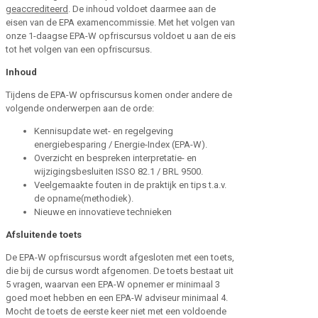
geaccrediteerd
. De inhoud voldoet daarmee aan de
eisen van de EPA examencommissie. Met het volgen van
onze 1-daagse EPA-W opfriscursus voldoet u aan de eis
tot het volgen van een opfriscursus.
Inhoud
Tijdens de EPA-W opfriscursus komen onder andere de
volgende onderwerpen aan de orde:
Kennisupdate wet- en regelgeving
energiebesparing / Energie-Index (EPA-W).
Overzicht en bespreken interpretatie- en
wijzigingsbesluiten ISSO 82.1 / BRL 9500.
Veelgemaakte fouten in de praktijk en tips t.a.v.
de opname(methodiek).
Nieuwe en innovatieve technieken
Afsluitende toets
De EPA-W opfriscursus wordt afgesloten met een toets,
die bij de cursus wordt afgenomen. De toets bestaat uit
5 vragen, waarvan een EPA-W opnemer er minimaal 3
goed moet hebben en een EPA-W adviseur minimaal 4.
Mocht de toets de eerste keer niet met een voldoende