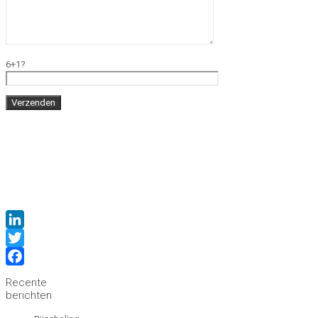
6+1?
LinkedIn
Twitter
Facebook
Recente
berichten