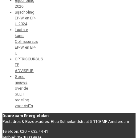
Bijscholing
2026
Bijscholing
EP-W en EP-
U 2024
Laatste
kans:
Opfriscursus
EP-W en EP-
U
OPFRISCURSUS
EP
ADVISEUR
Goed
nieuws
over de
SEEH
regeling
voor VvE’s
Duurzaam Energieloket
Postadres & Bezoekadres: Efua Sutherlandstraat 5 1103MP Amsterdam
Telefoon: 020 – 632 44 41
Mobiel: 06- 1000 98 66