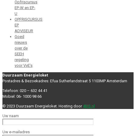
Opfriscursus
EP-W en EP-
U
OPFRISCURSUS
EP
ADVISEUR
Goed
nieuws
over de
SEEH
regeling
voor VvE’s
Duurzaam Energieloket
Postadres & Bezoekadres: Efua Sutherlandstraat 5 1103MP Amsterdam
Telefoon: 020 – 632 44 41
Mobiel: 06- 1000 98 66
© 2023 Duurzaam Energieloket. Hosting door
4BIS.nl
Uw naam
Uw e-mailadres