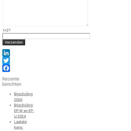
1+2?
LinkedIn
Twitter
Facebook
Recente
berichten
Bijscholing
2026
Bijscholing
EP-W en EP-
U 2024
Laatste
kans: