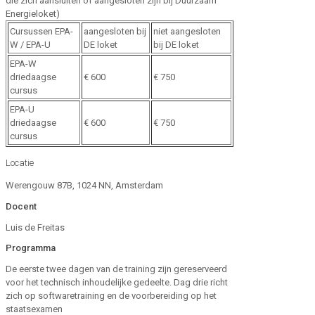
die zich aansluiten of aangesloten zijn bij Duurzaam
Energieloket)
Cursussen EPA-
aangesloten bij
niet aangesloten
W / EPA-U
DE loket
bij DE loket
EPA-W
driedaagse
€ 600
€ 750
cursus
EPA-U
driedaagse
€ 600
€ 750
cursus
Locatie
Werengouw 87B, 1024 NN, Amsterdam
Docent
Luis de Freitas
Programma
De eerste twee dagen van de training zijn gereserveerd
voor het technisch inhoudelijke gedeelte. Dag drie richt
zich op softwaretraining en de voorbereiding op het
staatsexamen