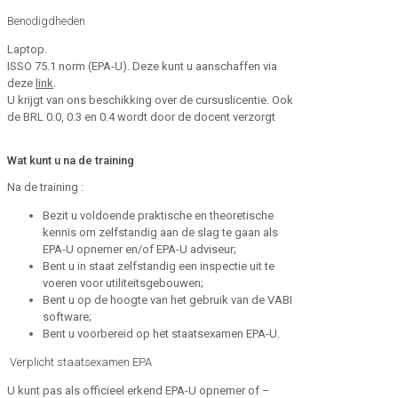
Benodigdheden
Laptop.
ISSO 75.1 norm (EPA-U). Deze kunt u aanschaffen via
deze
link
.
U krijgt van ons beschikking over de cursuslicentie. Ook
de BRL 0.0, 0.3 en 0.4 wordt door de docent verzorgt
Wat kunt u na de training
Na de training :
Bezit u voldoende praktische en theoretische
kennis om zelfstandig aan de slag te gaan als
EPA-U opnemer en/of EPA-U adviseur;
Bent u in staat zelfstandig een inspectie uit te
voeren voor utiliteitsgebouwen;
Bent u op de hoogte van het gebruik van de VABI
software;
Bent u voorbereid op het staatsexamen EPA-U.
Verplicht staatsexamen EPA
U kunt pas als officieel erkend EPA-U opnemer of –