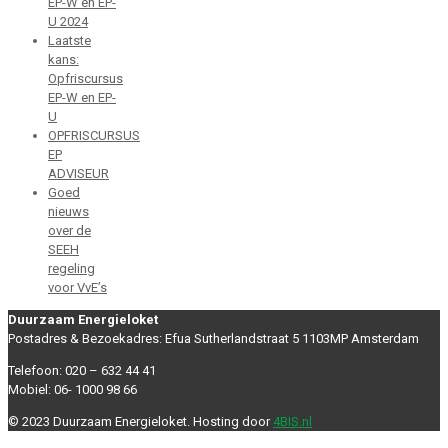
EP-W en EP-
U 2024
Laatste
kans:
Opfriscursus
EP-W en EP-
U
OPFRISCURSUS
EP
ADVISEUR
Goed
nieuws
over de
SEEH
regeling
voor VvE’s
Duurzaam Energieloket
Postadres & Bezoekadres: Efua Sutherlandstraat 5 1103MP Amsterdam
Telefoon: 020 – 632 44 41
Mobiel: 06- 1000 98 66
© 2023 Duurzaam Energieloket. Hosting door
4BIS.nl