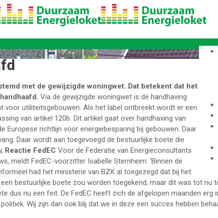
afd
stemd met de gewijzigde woningwet. Dat betekent dat het
ehandhaafd.
Via de gewijzigde woningwet is de handhaving
icht voor utiliteitsgebouwen. Als het label ontbreekt wordt er een
sing van artikel 120b. Dit artikel gaat over handhaving van
de Europese richtlijn voor energiebesparing bij gebouwen. Daar
wang. Daar wordt aan toegevoegd de bestuurlijke boete die
w,
Reactie FedEC
Voor de Federatie van Energieconsultants
s, meldt FedEC-voorzitter Isabelle Sternheim. ‘Binnen de
formeel had het ministerie van BZK al toegezegd dat bij het
 een bestuurlijke boete zou worden toegekend, maar dit was tot nu 
 boete dus nu een feit. De FedEC heeft zich de afgelopen maanden erg 
litiek. Wij zijn dan ook blij dat we in deze een succes hebben behaa