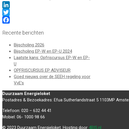
LinkedIn
Twitter
Facebook
Recente berichten
Bijscholing 2026
Bijscholing EP-W en EP-U 2024
Laatste kans: Opfriscursus EP-W en EP-
U
OPFRISCURSUS EP ADVISEUR
Goed nieuws over de SEEH regeling voor
VvE’s
Duurzaam Energieloket
Postadres & Bezoekadres: Efua Sutherlandstraat 5 1103MP Amst
Telefoon: 020 – 632 44 41
Mobiel: 06- 1000 98 66
© 2023 Duurzaam Energieloket. Hosting door
4BIS.nl