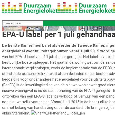
EPA-U label per 1 juli gehandha
De Eerste Kamer heeft, net als eerder de Tweede Kamer, inge
energielabel voor utiliteitsgebouwen vanaf 1 juli 2015 word g
van het EPA-U label vanaf 1 juli dit jaar geregeld. Het label is verpl
bestuurlijke boete opleggen. Het gaat in de woningwet om de aanpas
internationale verplichtingen, zoals de implementatie van de EPBD, 
stond in de oorspronkelijke tekst alleen de lasten onder bestuursd
bedoeld is voor onder andere het energielabel voor de utiliteitsbou
(FedEC) is de inwerkingtreding van de nieuwe woningwet goed nieuw
nieuwe woningwet is nu de sanctionering van de EPA-U geregeld. In
ontbreken van een EPA-U label bij verkoop of verhuur van een pand
nog niet wettelijk vastgelegd. Vanaf 1 juli 2015 is de bestuurlijke
om het belang van handhaving onder de aandacht te brengen bij de po
aldus Sternheim.