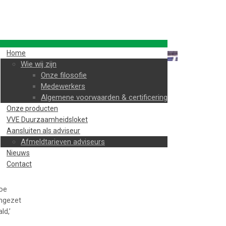
Home
Wie wij zijn
Onze filosofie
Medewerkers
Algemene voorwaarden & certificering
Onze producten
VVE Duurzaamheidsloket
Aansluiten als adviseur
Afmeldtarieven adviseurs
Nieuws
Contact
toe
ingezet
ld,’